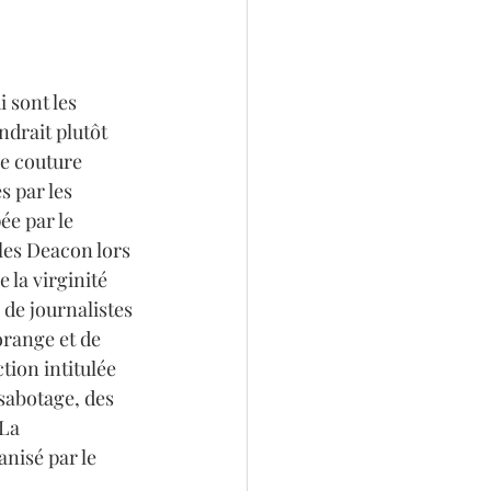
 sont les 
ndrait plutôt 
e couture 
s par les 
ée par le 
les Deacon lors 
la virginité 
 de journalistes 
orange et de 
ion intitulée 
sabotage, des 
La 
nisé par le 