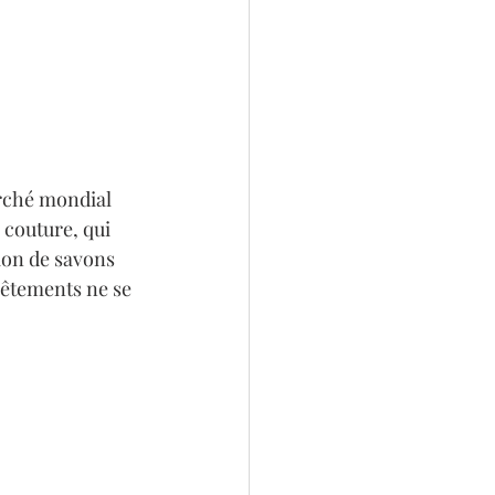
rché mondial 
 couture, qui 
ion de savons 
vêtements ne se 