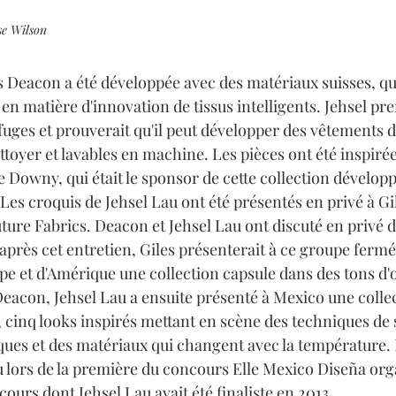
se Wilson
s Deacon a été développée avec des matériaux suisses, qui
en matière d'innovation de tissus intelligents. Jehsel pre
uges et prouverait qu'il peut développer des vêtements d
ettoyer et lavables en machine. Les pièces ont été inspirée
 Downy, qui était le sponsor de cette collection développ
Les croquis de Jehsel Lau ont été présentés en privé à Gi
re Fabrics. Deacon et Jehsel Lau ont discuté en privé de 
 après cet entretien, Giles présenterait à ce groupe fermé
pe et d'Amérique une collection capsule dans des tons d'
eacon, Jehsel Lau a ensuite présenté à Mexico une collect
cinq looks inspirés mettant en scène des techniques de 
es et des matériaux qui changent avec la température. 
u lors de la première du concours Elle Mexico Diseña orga
rs dont Jehsel Lau avait été finaliste en 2013.  