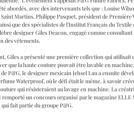
otidienne.  L'événement s'appelait P&G Future Fabrics. Pe
 été abordés, avec des intervenants tels que : Louise Wilso
 Saint Martins, Philippe Pasquet, président de Première V
insi que des spécialistes de l'Institut Français du Textile 
célèbre designer Giles Deacon, engagé comme consultant 
en des vêtements. 
, Giles a présenté une première collection qui utilisait 
er que la haute couture pouvait être lavable en machine. 
e de P&G, le designer mexicain Jehsel Lau a ensuite déve
rfume Waterproof, où le défi était le même, à savoir crée
outure qui résisteraient au lavage en machine. La créatri
vait remporté un concours organisé par le magazine ELLE
 qui fait partie du groupe P&G. 