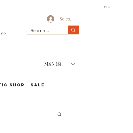
Panier
Se connecter
 150
MXN ($)
TIC Shop
SALE