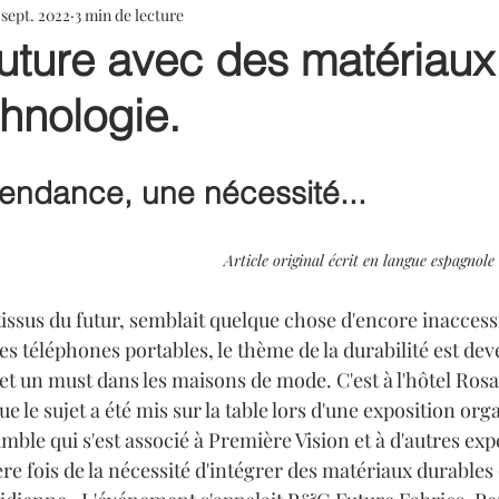
 sept. 2022
3 min de lecture
uture avec des matériaux
hnologie.
tendance, une nécessité... 
Article original écrit en langue espagnol
 tissus du futur, semblait quelque chose d'encore inaccess
es téléphones portables, le thème de la durabilité est de
et un must dans les maisons de mode. C'est à l'hôtel Ros
 le sujet a été mis sur la table lors d'une exposition orga
ble qui s'est associé à Première Vision et à d'autres exp
re fois de la nécessité d'intégrer des matériaux durables e