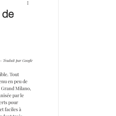
 de
e - Traduit par Google
ible. Tout 
venu en peu de 
a Grand Milano, 
nisée par le 
erts pour 
t faciles à 