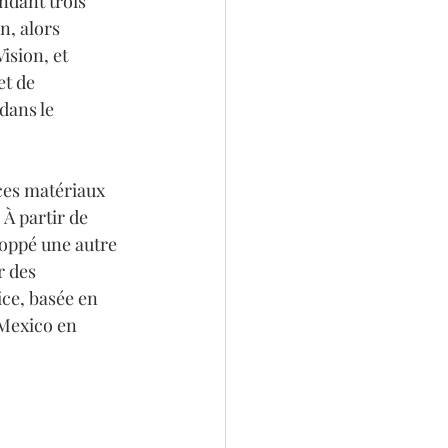
ndant trois 
n, alors 
ision, et 
et de 
dans le 
ces matériaux 
À partir de 
loppé une autre 
r des 
ce, basée en 
 Mexico en 