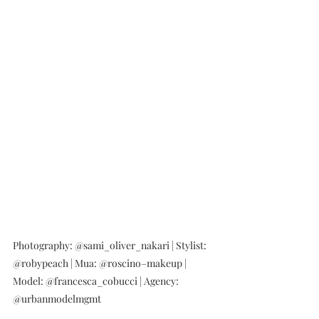
Photography: @sami_oliver_nakari | Stylist: 
@robypeach | Mua: @roscino–makeup | 
Model: @francesca_cobucci | Agency: 
@urbanmodelmgmt