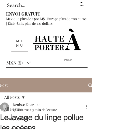
ENVOI GRATUIT
Mexique plus de 2500 M$ | Europe plus de 200 euros
| États-Unis plus de 150 dollars
ME
NU
Panier
MXN ($)
Post
All Posts
Denisse Zataraind
All Posts
19 août 2022
3 min de lecture
Le lavage du linge pollue
Mode durable
les océans
Haute à Porter