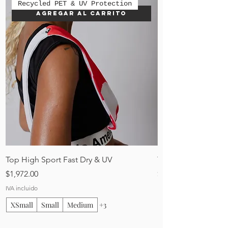
Recycled PET & UV Protection
Agregar al carrito
Top High Sport Fast Dry & UV
Top Negro deporti
Precio
Precio
$1,972.00
$3,800.00
IVA incluido
IVA incluido
XSmall
Small
Medium
+3
XSmall