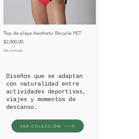
Top de playa Aesthetic Recycle PET
Leotardo Negro cu
Precio
Precio
$2,800.00
$1,600.00
IVA incluido
IVA incluido
Diseños que se adaptan
con naturalidad entre
actividades deportivas,
viajes y momentos de
descanso.
VER COLECCIÓN