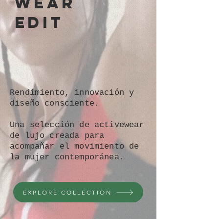
WEAR
EDIT
Rendimiento, innovación y
diseño consciente.
Una selección de activewear
de lujo creada para
acompañar el movimiento de
la mujer contemporánea.
EXPLORE COLLECTION