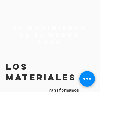
EL MOVIMIENTO
ES EL NUEVO
LUJO
LOS
MATERIALES
Transformamos
residuos en nuevas
PET
posibilidades
RECICLADO
mediante materiales
de alto desempeño.
Tecnología diseñada
para facilitar la