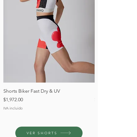
Shorts Biker Fast Dry & UV
Biker Turco Bio
Precio
Precio
$1,972.00
$3,600.00
IVA incluido
IVA incluido
VER SHORTS