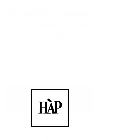
Coctelería Artesanal -
una experiencia para
recordar
jeu. 11 juin
  |  
Av Unión 264-int 9
No se trata solo de una bebida única en su
género, si no de la expresión creativa a través
de los sabores que reflejan un Mexico para
recordar.
Ya no es posible registrarse
Ver otros eventos
Heure et lieu
11 juin 2026, 12:00 – 17:00