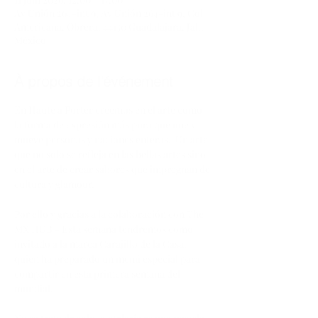
Av Unión 264-int 9, Av Unión 264-int 9, Col
Americana, Obrera, 44150 Guadalajara, Jal.,
México
À propos de l'événement
En Haute à Porter creemos en el arte como 
la forma de expresión más pura que une y 
mueve personas y naciones enteras.  Un arte 
que no solo se refleja en las bellas artes sino 
en el arte de crear sabores que impregnan de 
cultura y glamour. 
Por ello y gracias a la colaboración con The 
MX HUB - Esta semana tendremos como 
invitado a la marca Carajillo de la Casa, 
quien ha preparado un menú especial para 
compartir en esta primera semana del 
mundial. 