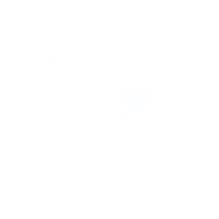
No se trata de solo coctelería es una mezcla 
de Cultura, sabor y creatividad, para 
celebrar un momento histórico en nuestras 
vidas.
Acompáñanos a vivir la experiencia en la 
tienda de Haute à Porter ubicada en el hotel 
Bellworth de Guadalajara. 
Por que queremos compartir contigo, la 
comunidad y el mundo que nos visita  una 
experiencia que refleje en un solo sorbo la 
escencia d…
Afficher plus
Partager cet événement