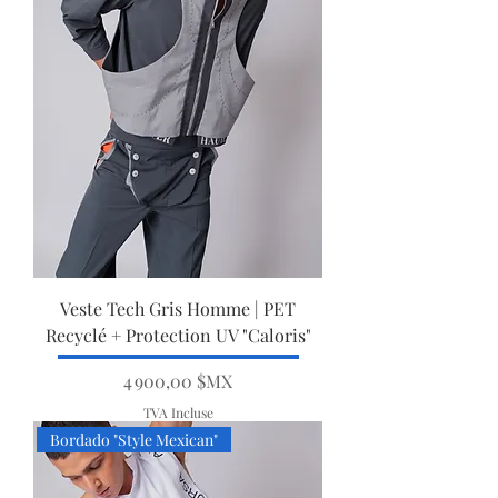
Veste Tech Gris Homme | PET
Recyclé + Protection UV "Caloris"
Prix
4 900,00 $MX
TVA Incluse
Bordado "Style Mexican"