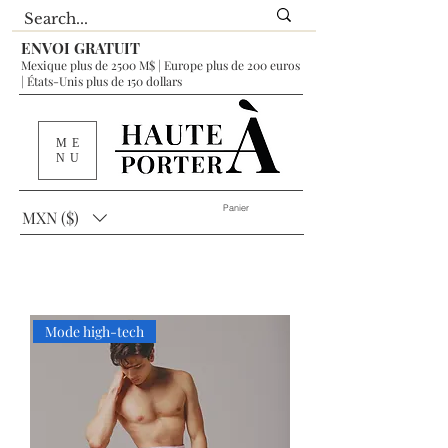
ENVOI GRATUIT
Mexique plus de 2500 M$ | Europe plus de 200 euros
| États-Unis plus de 150 dollars
ME
NU
Panier
MXN ($)
Mode high-tech