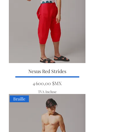
Nexus Red Strides
Prix
4 600,00 $MX
TVA Incluse
Braille