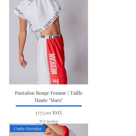
Pantalon Rouge Femme | Taille
Haute "Mars"
Prix
3 775,00 $MX
TVA Incluse
Corte Oversize