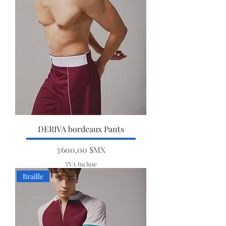
DERIVA bordeaux Pants
Prix
3 600,00 $MX
TVA Incluse
Braille