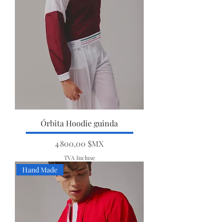
Órbita Hoodie guinda
Prix
4 800,00 $MX
TVA Incluse
Hand Made