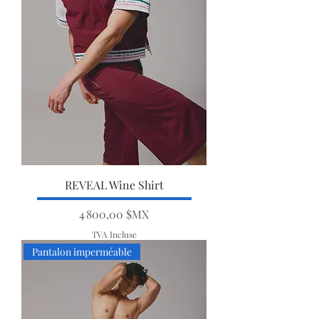
REVEAL Wine Shirt
Prix
4 800,00 $MX
TVA Incluse
Pantalon imperméable