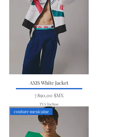
AXIS White Jacket
Prix
7 890,00 $MX
TVA Incluse
couture mexicaine