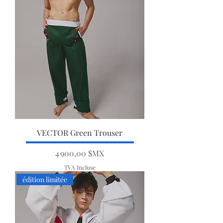
VECTOR Green Trouser
Prix
4 900,00 $MX
TVA Incluse
édition limitée