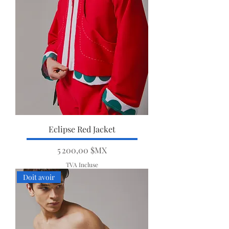
Eclipse Red Jacket
Prix
5 200,00 $MX
TVA Incluse
Doit avoir