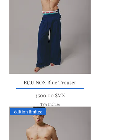
EQUINOX Blue Trouser
Prix
3 500,00 $MX
TVA Incluse
édition limitée