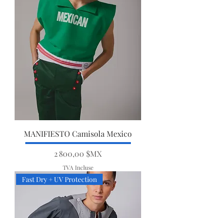
MANIFIESTO Camisola Mexico
Prix
2 800,00 $MX
TVA Incluse
Fast Dry + UV Protection