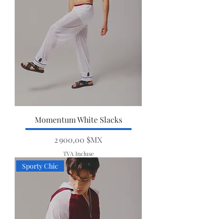
Momentum White Slacks
Prix
2 900,00 $MX
TVA Incluse
Sporty Chic