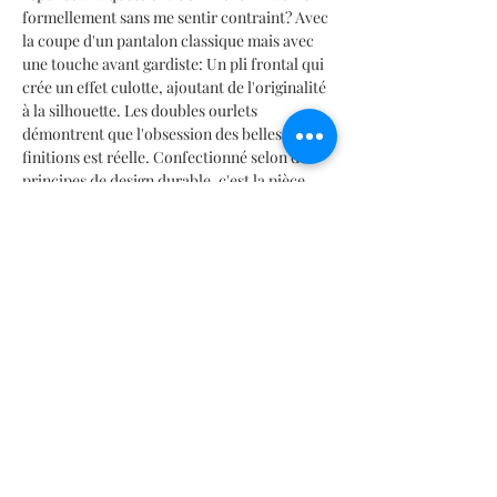
formellement sans me sentir contraint? Avec
la coupe d'un pantalon classique mais avec
une touche avant gardiste: Un pli frontal qui
crée un effet culotte, ajoutant de l'originalité
à la silhouette. Les doubles ourlets
démontrent que l'obsession des belles
finitions est réelle. Confectionné selon des
principes de design durable, c'est la pièce
polyvalente dont tout homme moderne a
besoin.
INFORMACIÓN DEL PRODUCTO
Detalle de rendimiento
TABLA DE MEDIDAS
Stretch
Antifluido, protección UV UPF 50
SIZES CHART | TABELLA TAGLIE | TABLA DE MEDIDAS |
Producida con agua recuperada
TABLEAU DES TAILLES |
サイズ
表
Libertad de Movimiento
Mx: 28 | 30 | 32 | 34 | 36 | 38
Composición 100% Poliéster RECICLADO
It: 42 | 44 | 46 | 48 | 50 | 52
Especificaciones de lavado
Fr: 36 | 38 | 40 | 42 | 44 | 46
Contact
Ciclos de lavado a máquina Delicado o suave |