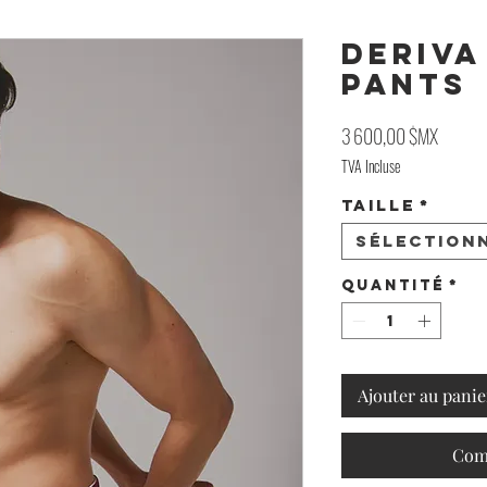
DERIVA
Pants
Prix
3 600,00 $MX
TVA Incluse
Taille
*
Sélection
Quantité
*
Ajouter au panie
Com