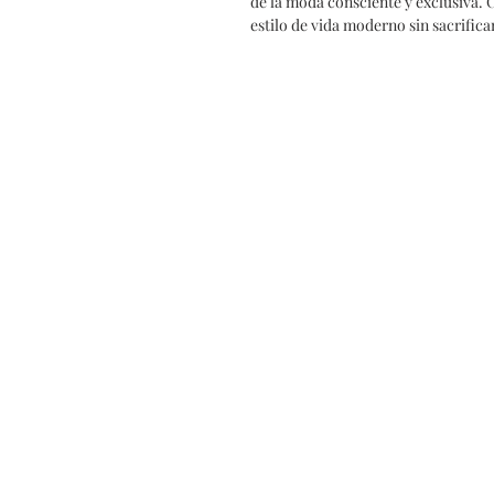
de la moda consciente y exclusiva. 
estilo de vida moderno sin sacrifica
Les vendeurs
Contact