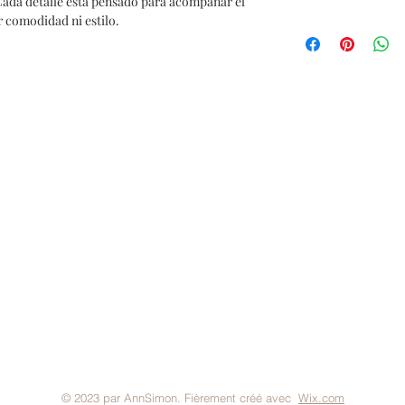
Cada detalle está pensado para acompañar el 
r comodidad ni estilo.
Politique de marque
FAQ
Expédition & retours
Mo
© 2023 par AnnSimon. Fièrement créé avec
Wix.com