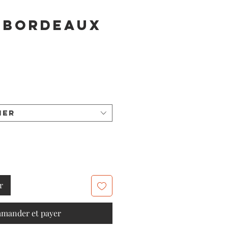
 bordeaux
ner
r
mander et payer