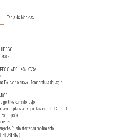
o
Tabla de Medidas
UV UPF 50
uperada
r RECICLADO - 4% LYCRA
o
na Delicado o suave | Temperatura del agua
ADOR
o gentiles con calor bajo.
n caso de plancha o vapor hacerlo a 110C o 230
lizar un paño.
húmedos.
ergente. Puede afectar su rendimiento.
TINTORERIA )