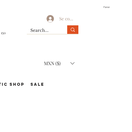
Panier
Se connecter
 150
MXN ($)
TIC Shop
SALE