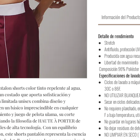
Información del Product
Detalle de rendimiento
Stretch
Antifluido, protección 
Producida con agua rec
Libertad de movimiento
Composición 96% Poliéste
Especificaciones de lavad
Ciclos de lavado a máqui
alon shorts color tinto repelente al agua, 
30C o 86F.
un costado que aporta sofisticación y 
NO UTILIZAR BLANQUE
n limitada unisex combina diseño y 
Secar en ciclos delicados 
 en un básico imprescindible en cualquier 
No requiere planchado, e
ento y juego de pelota ulama, su corte 
F a baja temperatura, uti
ejando la filosofía de HAUTE À PORTER de 
No guardar en lugares 
les de alta tecnología. Con un equilibrio 
No dejar residuos de det
n, este shorts pantalón representa la esencia 
NO LIMPIAR EN SECO ( 