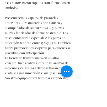
esas historias con zapatos transformados en 
símbolos.
Presentaremos zapatos de pasarelas 
anteriores — restaurados con esmero y 
acompañados de su narrativa — y piezas 
nuevas fabricadas de forma sostenible. Los 
descuentos serán especiales: los pares de 
colección tendrán entre 15 % y 45 %. También 
habrá promociones sorpresa para quienes se 
inscriban con anticipación.
La tienda se transformará en un altar 
viviente: luces cálidas, ofrendas, aromas de 
incienso y calaveras artísticas harán que tu 
visita sea una inmersión visual y sensorial. 
Nuestro equipo estará listo para atenderte, 
mostrarte los procesos y ayudarte a elegir 
con conocimiento.
Para asistir…
Afficher plus