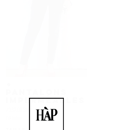
PANTALONS
IMPERMÈABLES
Prix
7 032,00 $MX
TVA Incluse
Taille
*