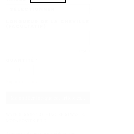
Longueur de la cheville
(facultatif)
0/500
Quantité
*
Rupture de stock
Me notifier lorsque cet article est disponible
WATERPROOF CLOTHING. ZERO WASTE.
MODA SOSTENIBILE
Avec ce pantalons imperméables vous