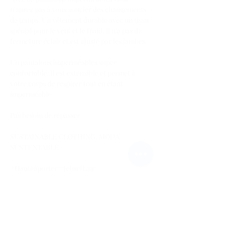
n'aurez pas à vous soucier des changements
de temps. Un vêtement durable avec un tissu
spécial pour le vent et le froid, il n'a pas de
fermeture éclair et est ajusté par les jambes.
Un pantalons imperméables super
confortable, il est extensible et permet à
votre corps de respirer tout en étant
imperméable.
Pas besoin de repasser.
SUSTAINABLE CLOTHING. MODA
SUSTENTABLE
#Hauteàporter #JehselLau
#MexicanCouture #ZeroWaste
#Hauteaporter #MexiCouture
#Hauteâporter #highTechFashion
#Ecoluxury #EcoFriendly #ZeroWasteDesign
#MexicanDesigner #Waterproof