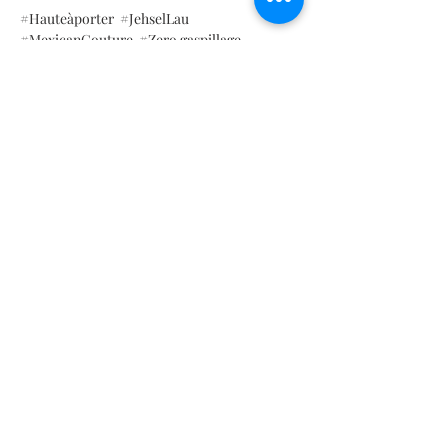
#Hauteàporter
#JehselLau
#MexicanCouture
#Zero gaspillage
#Hauteaporter
#MexiCouture
#Hauteâporter
TABLEAU DE MESURE
TAILLE
MX
|
Taglia IT
| Taille Fr | Tailles américaines |
Taille Royaume-Uni | Nihon日本|
MX
26
28
30
32
3. 4
36
Contact
OBJET
38
40
42
44
46
48
Les vendeurs
EN
3. 4
36
38
40
42
44
FAQ
Moyen de paiement
nous
deux
4
6
8
dix
12
XS
Oui
M
ML
L
XL
Job Position
Expédition & retours
Royaume-
6
8
dix
12
14
16
Politique de marque
Uni