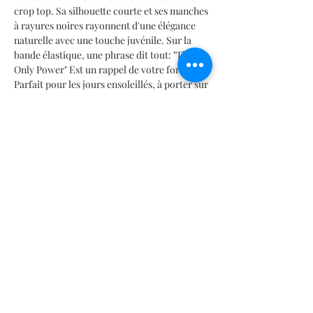
crop top. Sa silhouette courte et ses manches
à rayures noires rayonnent d'une élégance
naturelle avec une touche juvénile. Sur la
bande élastique, une phrase dit tout: "The
Only Power" Est un rappel de votre force.
Parfait pour les jours ensoleillés, à porter sur
un bikini à la plage, ou associé à une jupe
volumineuse pour les soirées.
INFORMACIÓN DEL PRODUCTO
Detalle de rendimiento
TABLA DE MEDIDAS
Antifluido, protección UV UPF 50
Producida con agua recuperada
SIZES CHART | TABELLA TAGLIE | TABLA DE MEDIDAS |
Poliéster Reciclado.
TABLEAU DES TAILLES |
サイズ
表
Sustentable
Mx: 26 | 28 | 30 | 32 | 34 | 36 | 38
Libertad de movimiento
It: 38 | 40 | 42 | 44 | 46 | 48 | 50
Composición 96% Poliéster RECICLADO - 4% LYCRA
Fr: 34 | 36 | 38 | 40 | 42 | 44 | 46
Contact
Especificaciones de lavado
US: 2 | 4 | 6 | 8 | 10 | 12 | 14
Les vendeurs
Ciclos de lavado a máquina Delicado o suave |
US: XXS | XS | S | M | L | XL | XXL
Temperatura del agua 30C o 86F.