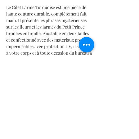
Le Gilet Larme Turquoise est une pièce de
haute couture durable, complètement fait
main. Il présente les phrases mystérieuses
sur les fleurs et les larmes du Petit Prince
brodées en braille. Ajustable en deux tailles
et confectionné avec des matériaux premium
imperméables avec protection UV, il s'adapte
à votre corps et à toute occasion du bureau à
la plage. Artisanat qui murmure de la poésie
au toucher. Luxe mexicain avec signification!
#PoésiePortable
INFORMACIÓN DEL PRODUCTO
Composición 96% Poliéster – 4% Lycra
TABLA DE MEDIDAS
Tipo de tela: Universal Lycra
Antifluido, stretch, protección UV,
SIZES CHART | TABELLA TAGLIE | TABLA DE MEDIDAS |
Clorroresistente, microfibra.
TABLEAU DES TAILLES |
サイズ
表
Mx: 26 | 28 | 30 | 32 | 34 | 36 | 38
Horas de trabajo 10 - 15 hrs.
It: 38 | 40 | 42 | 44 | 46 | 48 | 50