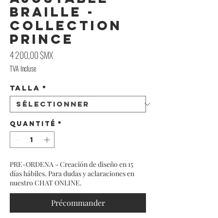
Braille -
Collection
Prince
Prix
4 200,00 $MX
TVA Incluse
Talla
*
Quantité
*
PRE-ORDENA - Creación de diseño en 15
días hábiles. Para dudas y aclaraciones en
nuestro CHAT ONLINE.
Précommander