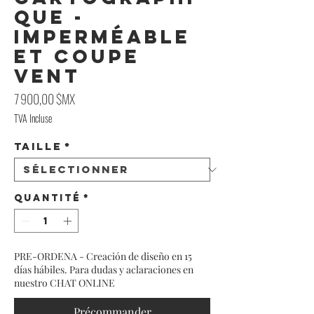
que -
Imperméable
et Coupe
Vent
Prix
7 900,00 $MX
TVA Incluse
Taille
*
Quantité
*
PRE-ORDENA - Creación de diseño en 15
días hábiles. Para dudas y aclaraciones en
nuestro CHAT ONLINE
Précommander