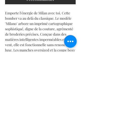
Emporte l'énergie de Milan avec toi. Cette
bomber va au delà du classique. Le modèle
'Milano' arbore un imprimé cartographique
sophistiqué, digne de la couture, agrémenté
de broderies précises. Conçue dans des
matières intelligentes imperméables et coupe
vent, elle est fonctionnelle sans renoncer au
luxe. Les manches oversized et la coupe boxy
sont résolument avant gardistes. Une pièce
limited edition pour celles qui portent leurs
voyages.
INFORMACIÓN DEL PRODUCTO
Detalle de rendimiento
TABLA DE MEDIDAS
Estiramiento
Transpirable
SIZES CHART | TABELLA TAGLIE | TABLA DE MEDIDAS |
Retención del calor
TABLEAU DES TAILLES |
サイズ
表
Control de la humedad