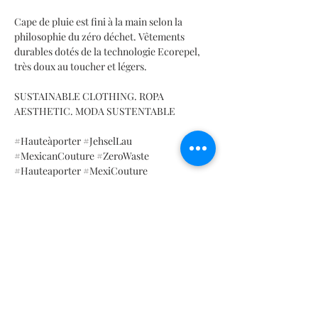
Cape de pluie est fini à la main selon la
philosophie du zéro déchet. Vêtements
durables dotés de la technologie Ecorepel,
très doux au toucher et légers.
SUSTAINABLE CLOTHING. ROPA
AESTHETIC. MODA SUSTENTABLE
#Hauteàporter #JehselLau
#MexicanCouture #ZeroWaste
#Hauteaporter #MexiCouture
#Hauteâporter #highTechFashion
#Ecoluxury #EcoFriendly #ZeroWasteDesign
#MexicanDesigner #Waterproof
#Windrepellat #Slowtravel
INFORMATIONS SUR LE PRODUIT
Détail de la performance
TABLEAU DES TAILLES
Stretch