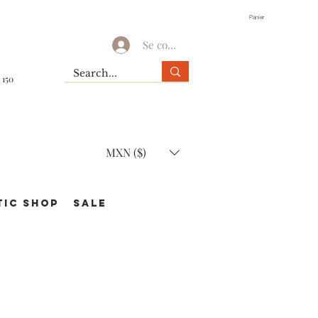
Panier
Se connecter
 150
MXN ($)
TIC Shop
SALE