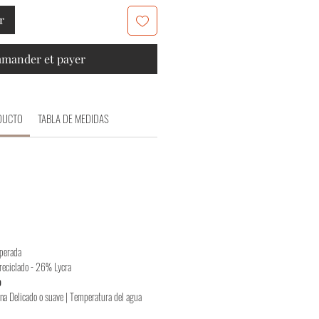
r
mander et payer
DUCTO
TABLA DE MEDIDAS
uperada
reciclado - 26% Lycra
o
na Delicado o suave | Temperatura del agua