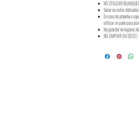
NO UTILIZAR BLANQUE
Secar en ciclos delicados
En caso de plancha o vap
utilizar un paño para pla
No guardar en lugares 
NO LIMPIAR EN SECO ( 
Politique de marque
FAQ
Expédition & retours
Mo