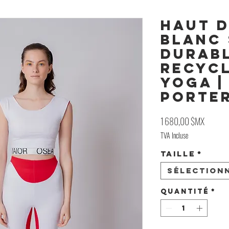
Haut d
Blanc 
Durabl
Recycl
Yoga |
Porte
Prix
1 680,00 $MX
TVA Incluse
Taille
*
Sélection
Quantité
*