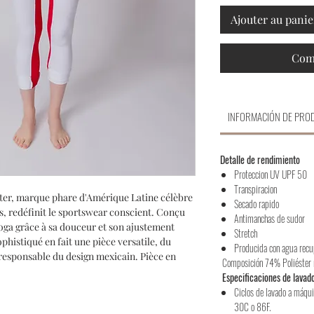
Ajouter au panie
Com
INFORMACIÓN DE PRO
Detalle de rendimiento
Proteccion UV UPF 50
Transpiracion
rter, marque phare d'Amérique Latine célèbre
Secado rapido
es, redéfinit le sportswear conscient. Conçu
Antimanchas de sudor
 yoga grâce à sa douceur et son ajustement
Stretch
phistiqué en fait une pièce versatile, du
Producida con agua rec
e responsable du design mexicain. Pièce en
Composición 74% Poliéster 
Especificaciones de lavad
Ciclos de lavado a máqui
30C o 86F.