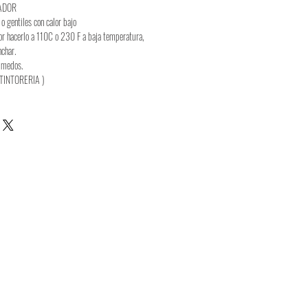
ADOR
 o gentiles con calor bajo
or hacerlo a 110C o 230 F a baja temperatura,
nchar.
húmedos.
TINTORERIA )
Job Position
yen de paiement