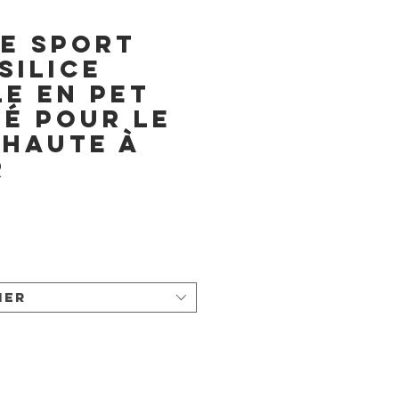
e Sport
Silice
e en PET
é pour le
 Haute À
r
ner