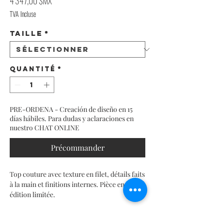
Prix
4 347,00 $MX
TVA Incluse
Taille
*
Quantité
*
PRE-ORDENA - Creación de diseño en 15
días hábiles. Para dudas y aclaraciones en
nuestro CHAT ONLINE
Précommander
Top couture avec texture en filet, détails faits
à la main et finitions internes. Pièce en
édition limitée.