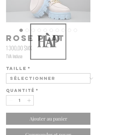
Rose Plat
Prix
1 300,00 $MX
TVA Incluse
Taille
*
Quantité
*
Ajouter au panier
Commander et payer