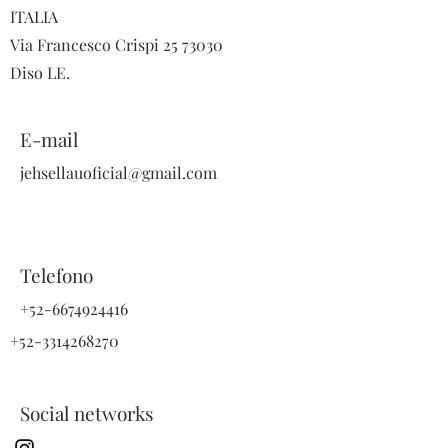
ITALIA
Via Francesco Crispi
25 73030
Diso LE.
E-mail
jehsellauoficial@gmail.com
Telefono
+52-6674924416
+52-3314268270
Social networks