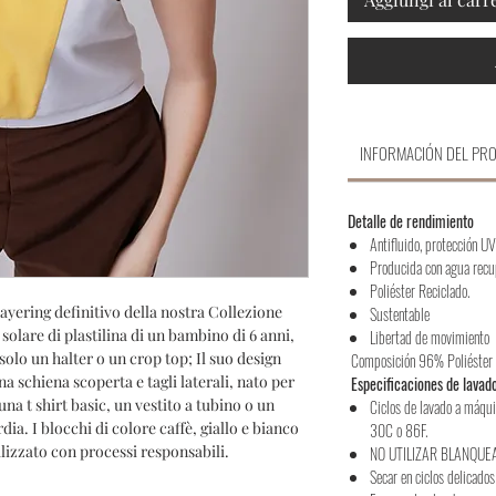
INFORMACIÓN DEL PR
Detalle de rendimiento
Antifluido, protección 
Producida con agua rec
Poliéster Reciclado.
layering definitivo della nostra Collezione
Sustentable
 solare di plastilina di un bambino di 6 anni,
Libertad de movimiento
solo un halter o un crop top; Il suo design
Composición 96% Poliéste
na schiena scoperta e tagli laterali, nato per
Especificaciones de lavad
una t shirt basic, un vestito a tubino o un
Ciclos de lavado a máqui
ia. I blocchi di colore caffè, giallo e bianco
30C o 86F.
izzato con processi responsabili.
NO UTILIZAR BLANQUE
Secar en ciclos delicados 