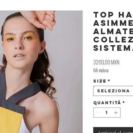
Top Ha
Asimm
Almate
Colle
Sistem
Prezzo
3200,00 MXN
IVA inclusa
Size
*
Seleziona
Quantità
*
Aggiungi al carr