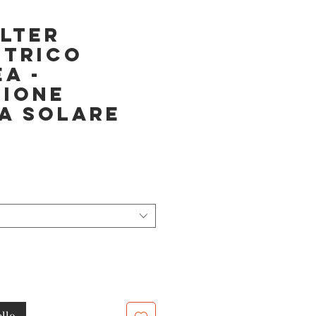
lter
etrico
a -
zione
a Solare
ello