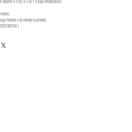
or hacerlo a 110C o 230 F a baja temperatura,
úmedos.
largo tiempo o en remojo la prenda.
TINTORERIA )
Job Position
lità di pagamento