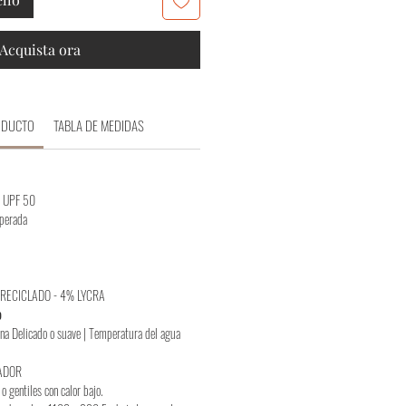
Acquista ora
ODUCTO
TABLA DE MEDIDAS
UV UPF 50
uperada
r RECICLADO - 4% LYCRA
o
na Delicado o suave | Temperatura del agua
ADOR
o gentiles con calor bajo.