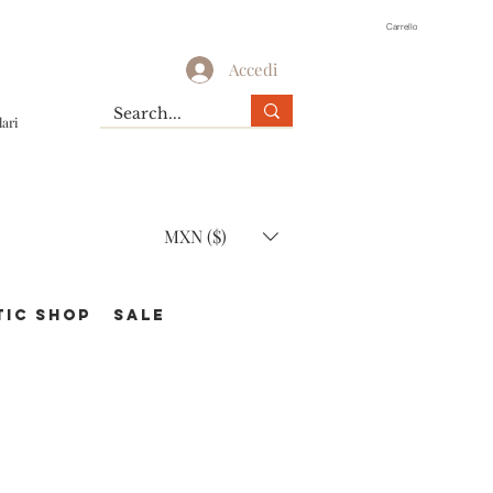
Carrello
Accedi
lari
MXN ($)
TIC Shop
SALE