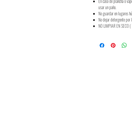
En caso de plancha o vap
usar un paño.
No guardar en lugares h
No dejar detergente por 
NO LIMPIAR EN SECO ( 
Spedizione & resi
Politica del marchio
FAQ
Moda