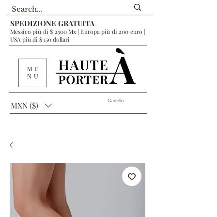
SPEDIZIONE GRATUITA
Messico più di $ 2500 Mx | Europa più di 200 euro |
USA più di $ 150 dollari
ME
NU
Carrello
MXN ($)