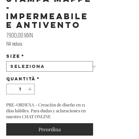
-
Impermeabile
e Antivento
Prezzo
7900,00 MXN
IVA inclusa
Size
*
Quantità
*
PRE-ORDENA - Creación de diseño en 15
días hábiles. Para dudas y aclaraciones en
nuestro CHAT ONLINE
Preordina