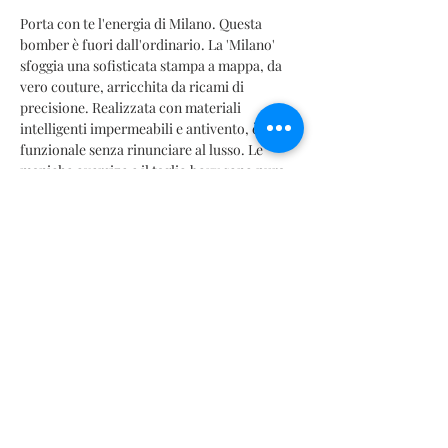
Porta con te l'energia di Milano. Questa
bomber è fuori dall'ordinario. La 'Milano'
sfoggia una sofisticata stampa a mappa, da
vero couture, arricchita da ricami di
precisione. Realizzata con materiali
intelligenti impermeabili e antivento, è
funzionale senza rinunciare al lusso. Le
maniche oversize e il taglio boxy sono pura
avanguardia. Un capo limited edition per chi
indossa i propri viaggi.
INFORMACIÓN DEL PRODUCTO
Detalle de rendimiento
TABLA DE MEDIDAS
Estiramiento
Transpirable
SIZES CHART | TABELLA TAGLIE | TABLA DE MEDIDAS |
Retención del calor
TABLEAU DES TAILLES |
サイズ
表
Control de la humedad
Mx: 26 | 28 | 30 | 32 | 34 | 36 | 38
Repelente al agua
It: 38 | 40 | 42 | 44 | 46 | 48 | 50
Repelente al viento
Fr: 34 | 36 | 38 | 40 | 42 | 44 | 46
Contatto