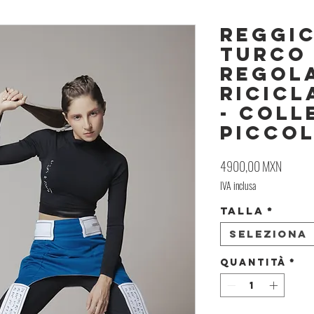
Reggi
Turco
Regola
Ricicl
- Coll
Piccol
Prezzo
4900,00 MXN
IVA inclusa
Talla
*
Seleziona
Quantità
*