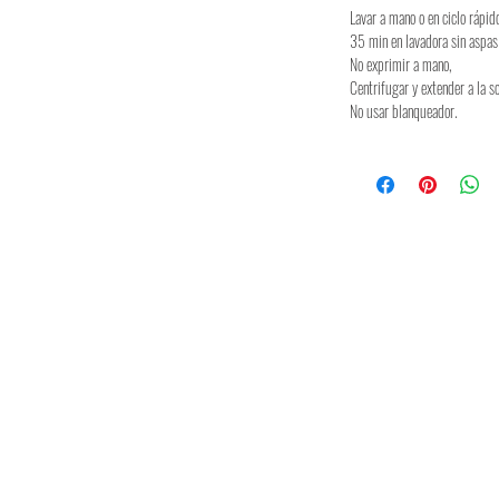
Lavar a mano o en ciclo rápid
35 min en lavadora sin aspas
No exprimir a mano,
Centrifugar y extender a la s
No usar blanqueador.
Spedizione & resi
Politica del marchio
FAQ
Moda