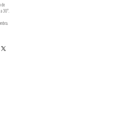
o de
 a 30°.
ombra.
Job Position
lità di pagamento