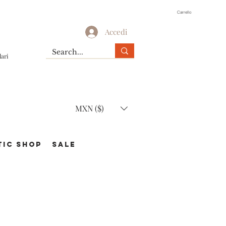
Carrello
Accedi
lari
MXN ($)
TIC Shop
SALE