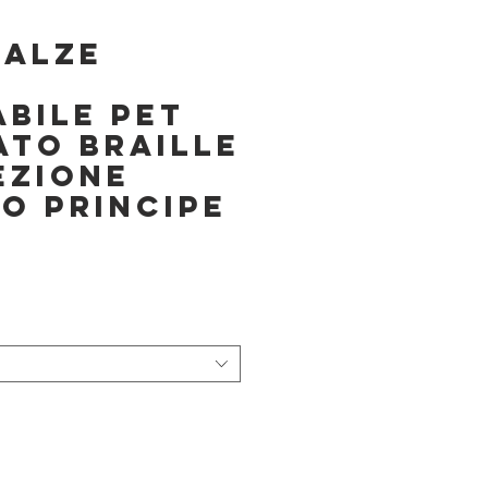
calze
bile PET
ato Braille
ezione
o Principe