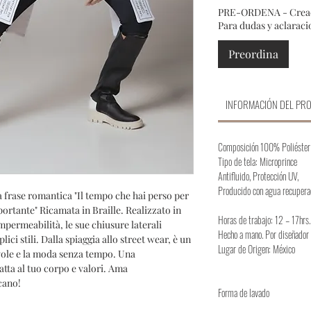
PRE-ORDENA - Creació
Para dudas y aclarac
Preordina
INFORMACIÓN DEL PR
Composición 100% Poliéster
Tipo de tela: Microprince
Antifluido, Protección UV,
Producido con agua recupera
 frase romantica "Il tempo che hai perso per
portante" Ricamata in Braille. Realizzato in
Horas de trabajo: 12 – 17hrs.
permeabilità, le sue chiusure laterali
Hecho a mano. Por diseñador
ici stili. Dalla spiaggia allo street wear, è un
Lugar de Origen: México
ole e la moda senza tempo. Una
tta al tuo corpo e valori. Ama
icano!
Forma de lavado