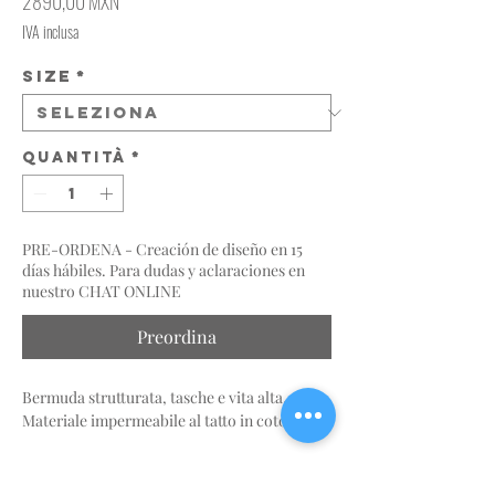
Prezzo
2890,00 MXN
IVA inclusa
Size
*
Quantità
*
PRE-ORDENA - Creación de diseño en 15
días hábiles. Para dudas y aclaraciones en
nuestro CHAT ONLINE
Preordina
Bermuda strutturata, tasche e vita alta.
Materiale impermeabile al tatto in cotone.
INFO PRODOTTO