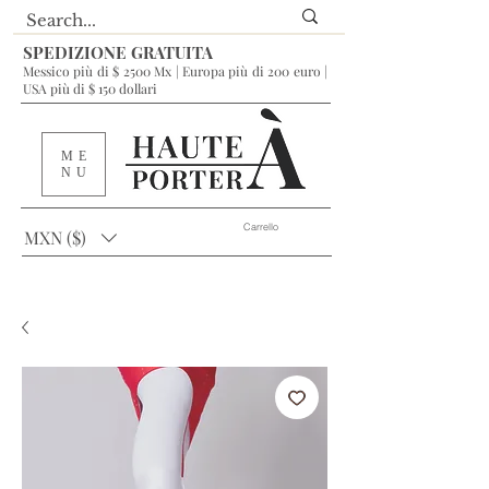
SPEDIZIONE GRATUITA
Messico più di $ 2500 Mx | Europa più di 200 euro |
USA più di $ 150 dollari
ME
NU
Carrello
MXN ($)