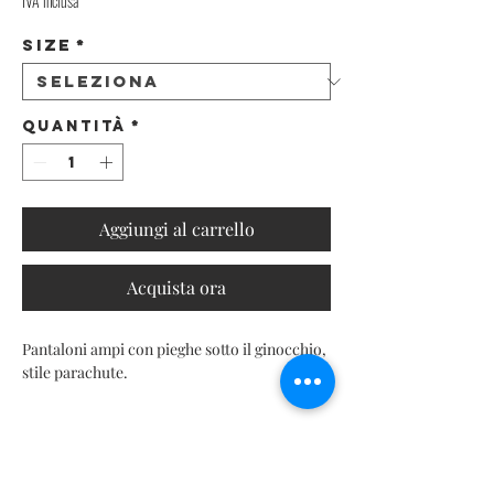
IVA inclusa
Size
*
Quantità
*
Aggiungi al carrello
Acquista ora
Pantaloni ampi con pieghe sotto il ginocchio,
stile parachute.
INFO PRODOTTO
Dettaglio delle prestazioni