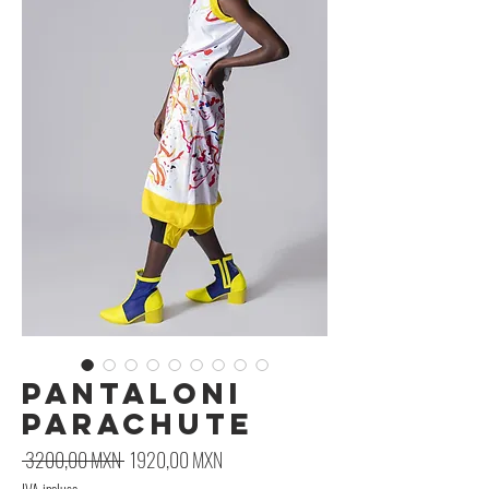
Pantaloni
Parachute
Prezzo regolare
Prezzo scontato
 3200,00 MXN 
1920,00 MXN