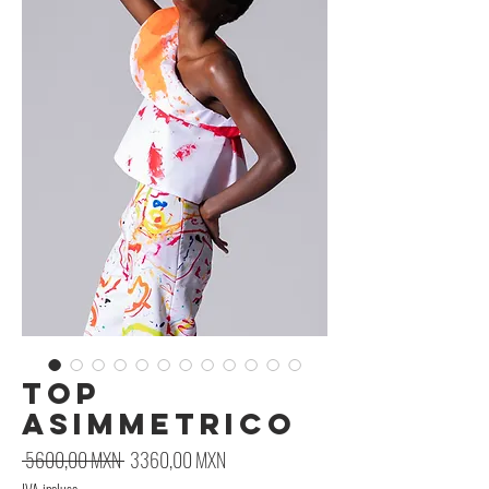
TOP
ASIMMETRICO
Prezzo regolare
Prezzo scontato
 5600,00 MXN 
3360,00 MXN