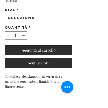
IVA inclusa
Size
*
Quantità
*
Aggiungi al carrello
Acquista ora
Top bifacciale, stampato in serigrafia e
materiale repellente ai liquidi. Effetto
fluorescente.
INFO PRODOTTO