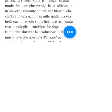
giacca. La Giacca "Gaia" è un pezzo di alta
moda circolare che avvolge la tua silhouette
in un verde vibrante con ricami bianchi che
sembrano una nebulosa sulle spalle. La sua
bellezza non è solo superficiale: è realizzata
con tecnologia idrofobica che rispetta
l'ambiente durante la produzione. È il capo
must-have che non devi "Pensare" per
abbinare eleva qualsiasi outfit da solo.
Fresco, moderno, sostenibile. Osi vestirti
come l'origine della vita?
INFORMACIÓN DE PRODUCTO
Detalle de rendimiento
TABLA DE MEDIDAS
Antifluido
Protección UV
SIZES CHART | TABELLA TAGLIE | TABLA DE MEDIDAS |
Producida con agua recuperada.
TABLEAU DES TAILLES |
サイズ
表
Composición 100% Poliéster
Mx: 26 | 28 | 30 | 32 | 34 | 36 | 38
Especificaciones de lavado
It: 38 | 40 | 42 | 44 | 46 | 48 | 50
Ciclos de lavado a máquina Delicado o suave |
Fr: 34 | 36 | 38 | 40 | 42 | 44 | 46
Contatto