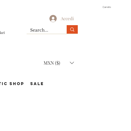
Carrello
Accedi
lari
MXN ($)
TIC Shop
SALE