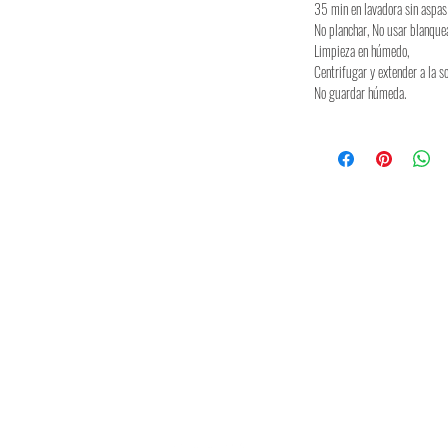
35 min en lavadora sin aspas
No planchar, No usar blanque
Limpieza en húmedo,
Centrifugar y extender a la s
No guardar húmeda.
Spedizione & resi
Politica del marchio
FAQ
Moda