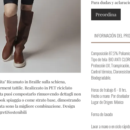
Para dudas y aclarac
Preordina
INFORMACIÓN DEL PR
Composición 87,5% Poliamid
Tipo de tela: BIO ANTI CLO
Protección UV, Transpiración,
Control térmico, Clororesisten
Biodegradable.
ta" Ricamato in Braille sulla schiena,
ent tattile. Realizzato in PET riciclato
Horas de trabajo 6 - 8 hrs.
 vita puoi compostarlo rimuovendo dettagli non
Hecho a mano: Por diseñador
 look spiaggia o come strato base, dimostrando
Lugar de Origen: México
ata sono la migliore combinazione. Design
retiSostenibili
Forma de lavado
Lavar a mano o en ciclo rápid