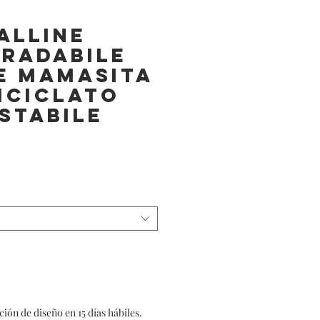
alline
radabile
e Mamasita
Riciclato
stabile
n de diseño en 15 días hábiles.