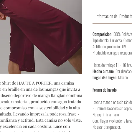
Informacion del Product
Composición
100% Poliéste
Tipo de tela: Universal Cloror
Antifluido, protección UV.
Producido con agua recupera
Horas de trabajo 11 - 16 hrs.
Hecho a mano
: Por diseñad
Lugar de Origen
: México
e Shirt de HAUTE À PORTER, una camisa
o en braille en una de las mangas que invita a
Forma de lavado
 Su diseño deportivo de manga Ranglan combina
nnovador material, producido con agua tratada
Lavar a mano o en ciclo rápid
tro compromiso con la sostenibilidad y la alta
35 min en lavadora sin aspas
mitada, llevando impresa la poderosa frase -
No exprimir a mano,
confianza y actitud. Esta camisa no solo viste,
Centrifugar y extender a la s
y excelencia en cada costura. Luce con
No usar blanqueador.