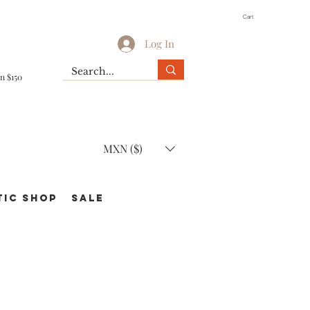
Cart
Log In
n $150
MXN ($)
TIC Shop
SALE