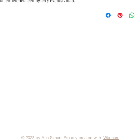
a, conciencia ecológica y exclusividad.
FAQ
Brand Policy
Shipping & Returns
P
© 2023 by Ann Simon. Proudly created with
Wix.com