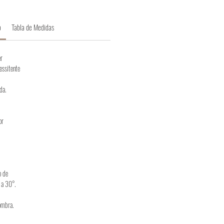
o
Tabla de Medidas
r
essitente
da.
or
o de
 a 30°.
ombra.