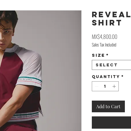
REVEAL
Shirt
Price
MX$4,800.00
Sales Tax Included
Size
*
Select
Quantity
*
Add to Cart