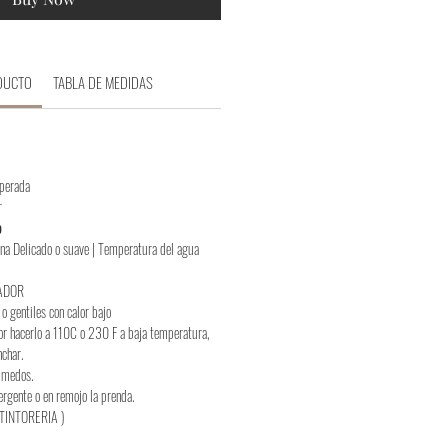
DUCTO
TABLA DE MEDIDAS
uperada
r
o
na Delicado o suave | Temperatura del agua
ADOR
 o gentiles con calor bajo
or hacerlo a 110C o 230 F a baja temperatura,
nchar.
húmedos.
ergente o en remojo la prenda.
TINTORERIA )