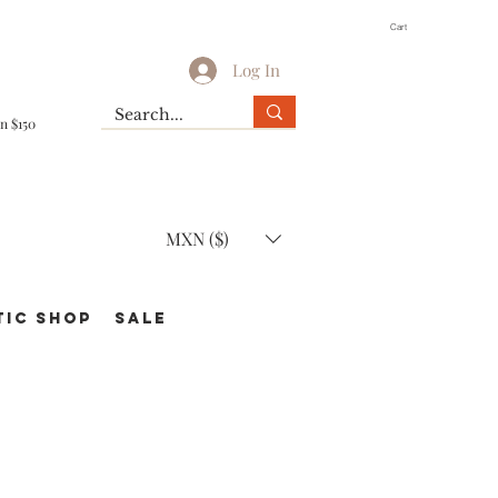
Cart
Log In
n $150
MXN ($)
TIC Shop
SALE