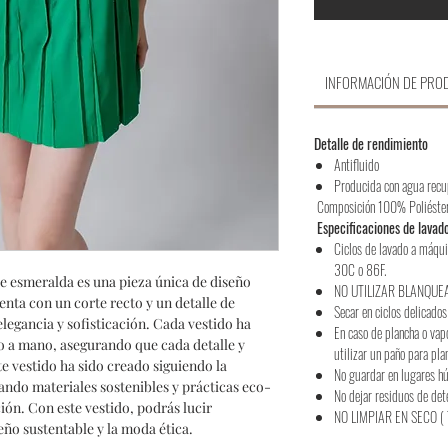
INFORMACIÓN DE PRO
Detalle de rendimiento
Antifluido
Producida con agua rec
Composición 100% Poliéste
Especificaciones de lavad
Ciclos de lavado a máqui
30C o 86F.
e esmeralda es una pieza única de diseño
NO UTILIZAR BLANQUE
enta con un corte recto y un detalle de
Secar en ciclos delicados
legancia y sofisticación. Cada vestido ha
En caso de plancha o vap
 a mano, asegurando que cada detalle y
utilizar un paño para pla
 vestido ha sido creado siguiendo la
No guardar en lugares 
izando materiales sostenibles y prácticas eco-
No dejar residuos de det
ión. Con este vestido, podrás lucir
NO LIMPIAR EN SECO ( 
eño sustentable y la moda ética.