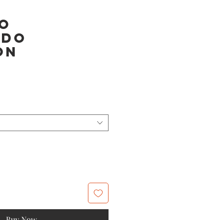
do
ado
ón
Buy Now