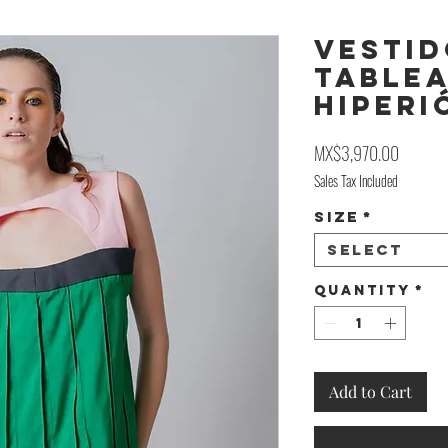
Vesti
Table
Hiperi
Price
MX$3,970.00
Sales Tax Included
Size
*
Select
Quantity
*
Add to Cart