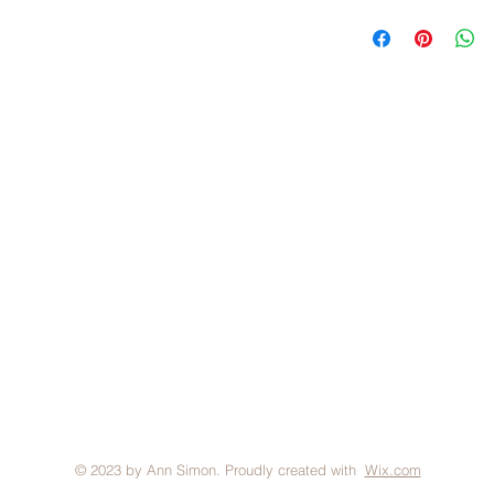
FAQ
Brand Policy
Shipping & Returns
P
© 2023 by Ann Simon. Proudly created with
Wix.com