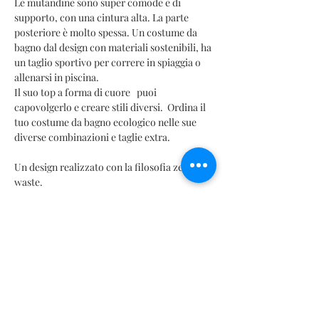
Le mutandine sono super comode e di
supporto, con una cintura alta. La parte
posteriore è molto spessa. Un costume da
bagno dal design con materiali sostenibili, ha
un taglio sportivo per correre in spiaggia o
allenarsi in piscina.
Il suo top a forma di cuore puoi
capovolgerlo e creare stili diversi. Ordina il
tuo costume da bagno ecologico nelle sue
diverse combinazioni e taglie extra.
Un design realizzato con la filosofia zero
waste.
MISURARE
Se hai domande sulla taglia da ordinare o desideri ordinare
TABELLA DELLE MISURE
qualcosa su misura per te, contattaci tramite la nostra chat
online.
T
ci MX | Taglia IT | Taille Fr | Taglie USA | Taglia UK |
CARATTERISTICHE E COMPOSIZIONE
Nihon日本|