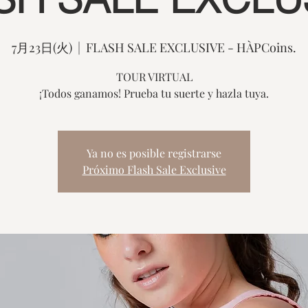
7月23日(火)
  |  
FLASH SALE EXCLUSIVE - HÀPCoins.
TOUR VIRTUAL
¡Todos ganamos! Prueba tu suerte y hazla tuya.
Ya no es posible registrarse
Próximo Flash Sale Exclusive