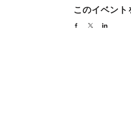
このイベント
売り手
よ
コンタクト