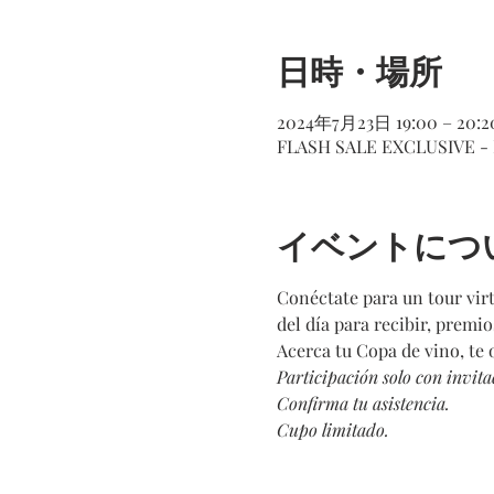
日時・場所
2024年7月23日 19:00 – 20:2
FLASH SALE EXCLUSIVE - 
イベントにつ
Conéctate para un tour virtu
del día para recibir, premi
Acerca tu Copa de vino, te 
Participación solo con invita
Confirma tu asistencia.
Cupo limitado.