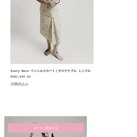
Ivory Soru ペンシルスカート｜サステナブル ミニマル
価格
MX$2,890.00
消費税込み
カートに追加する