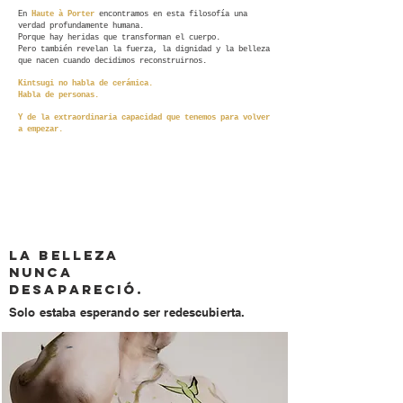
En
Haute à Porter
encontramos en esta filosofía una
verdad profundamente humana.
Porque hay heridas que transforman el cuerpo.
Pero también revelan la fuerza, la dignidad y la belleza
que nacen cuando decidimos reconstruirnos.
Kintsugi no habla de cerámica.
Habla de personas.
Y de la extraordinaria capacidad que tenemos para volver
a empezar.
Kintsugi enseña que las
fracturas no disminuyen el
valor de una pieza; la hacen
irrepetible.
La belleza
nunca
desapareció.
Solo estaba esperando ser redescubierta.