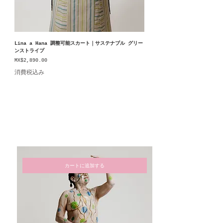
Lina a Hana 調整可能スカート｜サステナブル グリー
ンストライプ
価格
MX$2,890.00
消費税込み
カートに追加する