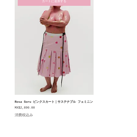
カートに追加する
Nace del coraje de seguir 
adelante.

De aceptar nuestra historia.

De reconocer que cada 
experiencia nos convierte en una 
versión más auténtica de 
nosotros mismos.

Kintsugi SS25 es un homenaje a 
quienes descubrieron que 
reconstruirse también puede ser 
un acto de belleza.

Rosa Soru ピンクスカート｜サステナブル フェミニン
Porque las cicatrices no son el 
価格
MX$2,890.00
final de una historia.

消費税込み
Son el comienzo de una nueva.