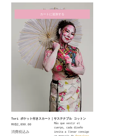
カートに追加する
Tori ポケット付きスカート｜サステナブル コットン
Más que vestir el
価格
MX$2,890.00
cuerpo, cada diseño
消費税込み
invita a llevar consigo