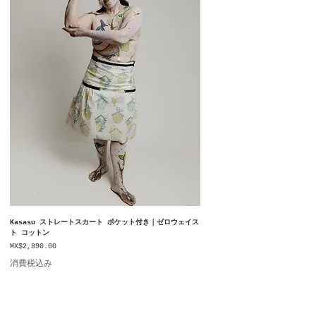
Kasasu ストレートスカート ポケット付き｜ゼロウェイス
ト コットン
価格
MX$2,890.00
消費税込み