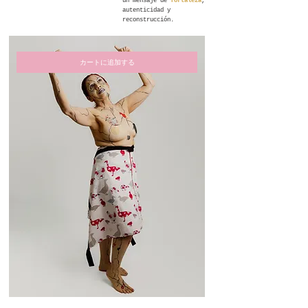
un mensaje de
fortaleza
,
autenticidad y
reconstrucción.
カートに追加する