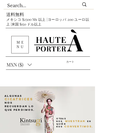
送料無料
メキシコ $2500 Mx 以上 |ヨーロッパ 200 ユーロ以
上 |米国 $150 ドル以上
ME
NU
カート
MXN ($)
Algunas
cicatrices
nos
recuerdan lo
que perdimos.
Otras
muestran
nos
en
quién
convertimos.
nos