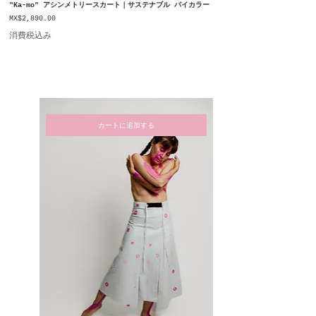
"Ka-mo" アシンメトリースカート｜サステナブル バイカラー
価格
MX$2,890.00
消費税込み
カートに追加する