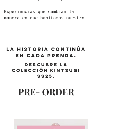
Experiencias que cambian la 
manera en que habitamos nuestro 
cuerpo, miramos nuestro reflejo 
y entendemos quiénes somos.

A veces, esas transformaciones 
La historia continúa
dejan marcas visibles.

en cada prenda.
Otras permanecen en silencio.

Descubre la
colección Kintsugi
Pero ninguna de ellas disminuye 
SS25.
nuestro valor.

PRE- ORDER
En Haute à Porter creemos que la 
belleza no nace de la 
perfección.
