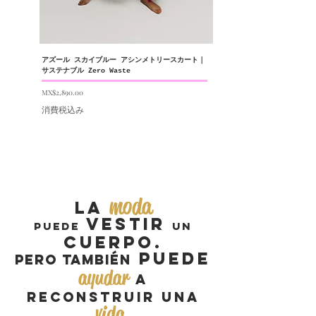
アズール スカイブルー アシンメトリースカート｜
サステナブル Zero Waste
価格
MX$2,890.00
消費税込み
moda
La
vestir
puede
un
cuerpo.
puede
Pero también
ayudar
a
reconstruir una
vida.