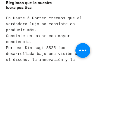
Elegimos que la nuestra
fuera positiva.
En Haute à Porter creemos que el
verdadero lujo no consiste en
producir más.
Consiste en crear con mayor
conciencia.
Por eso Kintsugi SS25 fue
desarrollada bajo una visión donde
el diseño, la innovación y la
responsabilidad avanzan en la misma
dirección.
Cada patrón fue concebido para
aprovechar mejor los materiales.
Cada decisión buscó reducir el
desperdicio sin limitar la
creatividad.
Cada prenda fue pensada para
trascender una temporada y
convertirse en una pieza con
significado.