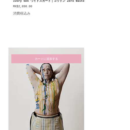
Ivory Sen ワイドスカート｜コットン Zero Waste
価格
MX$2,890.00
消費税込み
カートに追加する