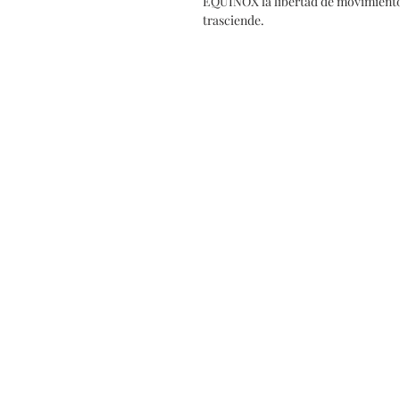
EQUINOX la libertad de movimiento
trasciende.
売り手
よ
コンタクト