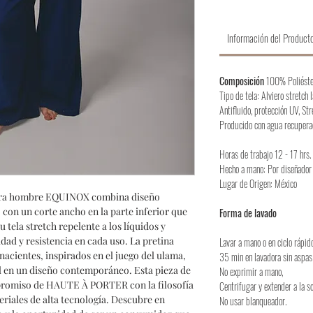
Información del Product
Composición
100% Poliéste
Tipo de tela: Alviero stretch 
Antifluido, protección UV, Str
Producido con agua recupera
Horas de trabajo 12 - 17 hrs.
Hecho a mano: Por diseñador
Lugar de Origen: México
 para hombre EQUINOX combina diseño
 con un corte ancho en la parte inferior que
Forma de lavado
 tela stretch repelente a los líquidos y
ad y resistencia en cada uso. La pretina
Lavar a mano o en ciclo rápid
nacientes, inspirados en el juego del ulama,
35 min en lavadora sin aspas
al en un diseño contemporáneo. Esta pieza de
No exprimir a mano,
mpromiso de HAUTE À PORTER con la filosofía
Centrifugar y extender a la s
eriales de alta tecnología. Descubre en
No usar blanqueador.