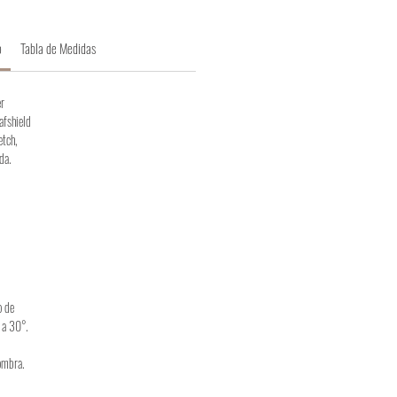
o
Tabla de Medidas
r
lafshield
etch,
da.
o de
 a 30°.
ombra.