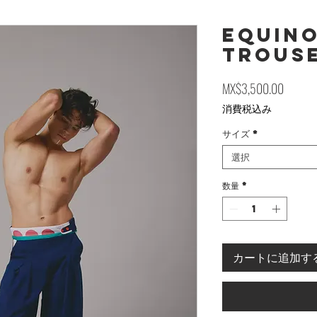
EQUINO
Trous
価格
MX$3,500.00
消費税込み
サイズ
*
選択
数量
*
カートに追加す