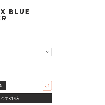
X Blue
er
る
今すぐ購入