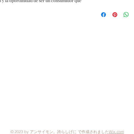
 y la oportunidad de ser un consumidor que
ブランドポリシー
くある質問
配送と返品について
© 2023 by アンサイモン。誇らしげに で作成されました
Wix.com