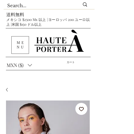
送料無料
メキシコ $2500 Mx 以上 |ヨーロッパ 200 ユーロ以
上 |米国 $150 ドル以上
ME
NU
カート
MXN ($)