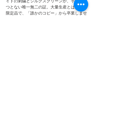
イドの刺繍とシルクスクリーンが、宇宙に二
つとない唯一無二の証。大量生産とは無縁の
限定品で、「誰かのコピー」から卒業しませ
んか？
INFORMACIÓN DE PRODUCTO
Detalle de rendimiento
TABLA DE MEDIDAS
Stretch
Antifluido, protección UV UPF 50
SIZES CHART | TABELLA TAGLIE | TABLA DE MEDIDAS |
Producida con agua recuperada
TABLEAU DES TAILLES |
サイズ
表
Libertad de movimiento
Mx: 26 | 28 | 30 | 32 | 34 | 36 | 38
Composición 96% Poliéster RECICLADO - 4% LYCRA
It: 38 | 40 | 42 | 44 | 46 | 48 | 50
Especificaciones de lavado
Fr: 34 | 36 | 38 | 40 | 42 | 44 | 46
コンタクト
Ciclos de lavado a máquina Delicado o suave |
US: 2 | 4 | 6 | 8 | 10 | 12 | 14
売り手
Temperatura del agua 30C o 86F.
US: XXS | XS | S | M | L | XL | XXL
NO UTILIZAR BLANQUEADOR
よくある質問
UK: 6 | 8 | 10 | 12 | 14 | 16 | 18
Secar en ciclos delicados o gentiles con calor bajo.
Jpn: 7 | 9 | 11 | 13 | 15 | 17 | 19
お支払い方法
No guardar en lugares húmedos.
Si no sabes qué talla eres, puedes visitar el siguiente link
En caso de plancha o vapor hacerlo a 110C o 230 F a
Job Position
para obtener tus medidas y seleccionar tu talla.
baja temperatura.
https://www.hauteaporter.com/sizes
配送と返品について