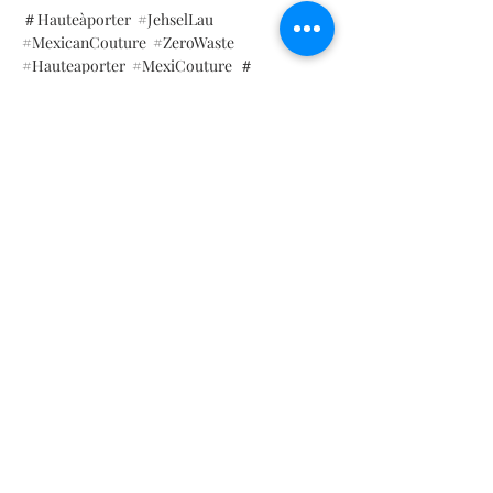
＃Hauteàporter
#JehselLau
#MexicanCouture
#ZeroWaste
#Hauteaporter
#MexiCouture
＃
Hauteâporter
製品情報
Composition:
ポリエステル90％ ポリウレタン
サイズ表
10％｜ジョーゼット ストレッチ
SIZES CHART | TABELLA TAGLIE | TABLA DE MEDIDAS |
ウォッシュ仕様
TABLEAU DES TAILLES | サイズ表
Mx: 26 | 28 | 30 | 32 | 34 | 36 | 38
● 洗濯機のサイクル デリケートまたはジェン
It: 38 | 40 | 42 | 44 | 46 | 48 | 50
トル |水温 30C または 86F
Fr: 34 | 36 | 38 | 40 | 42 | 44 | 46
コンタクト
US: 2 | 4 | 6 | 8 | 10 | 12 | 14
売り手
● 漂白剤を使用しないでください
US: XXS | XS | S | M | L | XL | XXL
よくある質問
UK: 6 | 8 | 10 | 12 | 14 | 16 | 18
● 弱火でデリケートまたはデリケートコース
Jpn: 7 | 9 | 11 | 13 | 15 | 17 | 19
お支払い方法
でタンブラー乾燥
自分のサイズがわからない場合は、次のリン
Job Position
クにアクセスして測定値を取得し、サイズを