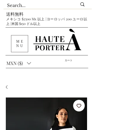
送料無料
メキシコ $2500 Mx 以上 |ヨーロッパ 200 ユーロ以
上 |米国 $150 ドル以上
ME
NU
カート
MXN ($)