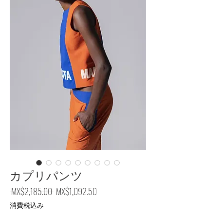
カプリパンツ
通常価格
セール価格
 MX$2,185.00 
MX$1,092.50
消費税込み