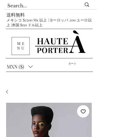
送料無料
メキシコ $2500 Mx 以上 |ヨーロッパ 200 ユーロ以
上 |米国 $150 ドル以上
ME
NU
カート
MXN ($)