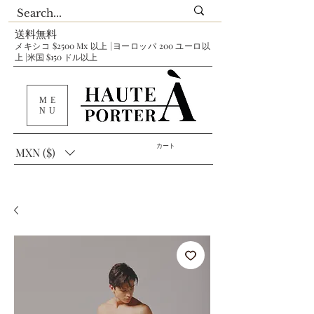
送料無料
メキシコ $2500 Mx 以上 |ヨーロッパ 200 ユーロ以
上 |米国 $150 ドル以上
ME
NU
カート
MXN ($)