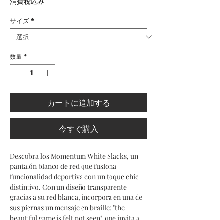
消費税込み
サイズ
*
数量
*
カートに追加する
今すぐ購入
Descubra los Momentum White Slacks, un 
pantalón blanco de red que fusiona 
funcionalidad deportiva con un toque chic 
distintivo. Con un diseño transparente 
gracias a su red blanca, incorpora en una de 
sus piernas un mensaje en braille: "the 
beautiful game is felt not seen", que invita a 