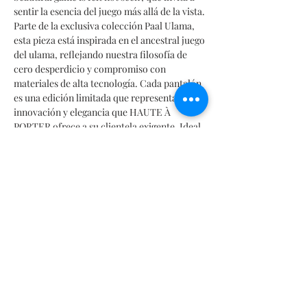
sentir la esencia del juego más allá de la vista. 
Parte de la exclusiva colección Paal Ulama, 
esta pieza está inspirada en el ancestral juego 
del ulama, reflejando nuestra filosofía de 
cero desperdicio y compromiso con 
materiales de alta tecnología. Cada pantalón 
es una edición limitada que representa la 
innovación y elegancia que HAUTE À 
PORTER ofrece a su clientela exigente. Ideal 
para quienes buscan prendas sostenibles sin 
renunciar al estilo contemporáneo y 
sofisticado.
Información del Producto
Composición 100% Poliéster
Tabla de Medidas
Tipo de tela : Miami
Producido con agua recuperada.
SIZES CHART | TABELLA TAGLIE | TABLA DE MEDIDAS |
TABLEAU DES TAILLES | サイズ表
Horas de trabajo 10 - 15 hrs.
Mx: 34 | 36 | 38 | 40 | 42 | 44
Hecho a mano: Por diseñador