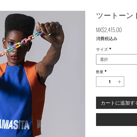
ツートーン
価格
MX$2,415.00
消費税込み
サイズ
*
選択
数量
*
カートに追加す