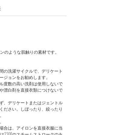
表
コットンのような肌触りの素材です。
間の洗濯サイクルで、デリケート
ージョンをお勧めします。
ル度数の高い洗剤は使用しないで
や漂白剤を直接衣類につけないで
ず、デリケートまたはジェントル
ください。しぼったり、絞ったり
。
。
場合は、アイロンを直接衣服に当
たは230Fのスチームストロークのみ