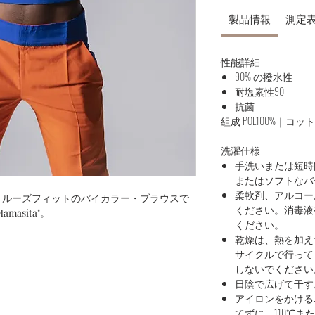
製品情報
測定
性能詳細
90% の撥水性
耐塩素性90
抗菌
組成 POL100%｜
洗濯仕様
手洗いまたは短時
またはソフトなバ
柔軟剤、アルコー
、ルーズフィットのバイカラー・ブラウスで
ください。消毒液
asita"。
ください。
乾燥は、熱を加え
サイクルで行って
しないでください
日陰で広げて干す
アイロンをかける
てずに、110℃ま