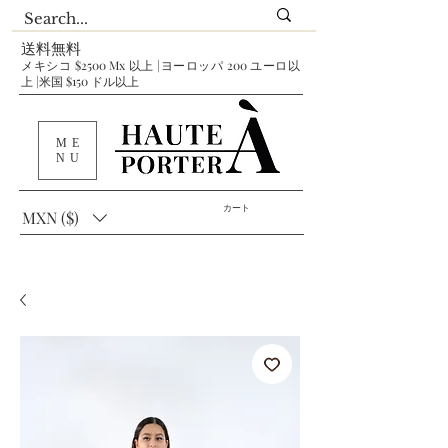
送料無料
メキシコ $2500 Mx 以上 |ヨーロッパ 200 ユーロ以
上 |米国 $150 ドル以上
ME
NU
カート
MXN ($)