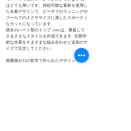
はとても厚いです。持続可能な素材を使用し
た水着デザインで、ビーチでのランニングや
プールでのエクササイズに適したスポーティ
なカットになっています.
彼女のハート型のトップ you は、裏返して
さまざまなスタイルを作成できます. 生態学
的な水着をさまざまな組み合わせと追加のサ
イズで注文してください.
廃棄物ゼロの哲学で作られたデザイン.
測定する
注文するサイズについて質問がある場合、ま
測定表
たは自分に合ったものを注文したい場合は、
オンライン チャットからお問い合わせくだ
T
そこに MX |タグリア IT |タイユ神 |米国サイ
さい.
特性と組成
ズ |英国サイズ |日本|
80% ポリアミド - 20% スパンデックス | 80% ポ
MX
26
28
30
32
3.4
36
38
洗濯方法
リアミド - 20% エラスタン | 80% ポリアミド -
20% エラスタン | 80% ポリアミド - 20% エラス
ア
38
40
42
44
46
48
50