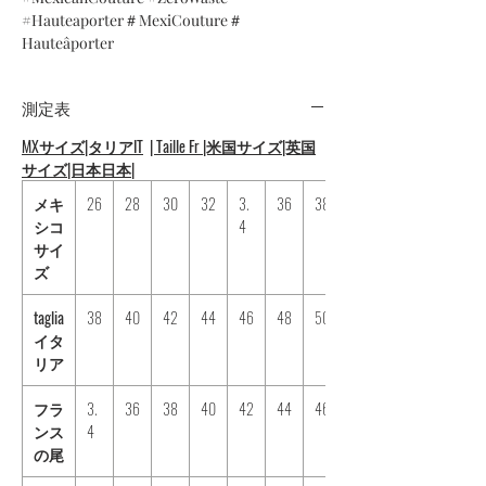
#Hauteaporter＃MexiCouture＃
Hauteâporter
測定表
MX
サイズ|タリアIT
| Taille Fr |米国サイズ|英国
サイズ|日本日本|
メキ
26
28
30
32
3.
36
38
シコ
4
サイ
ズ
taglia
38
40
42
44
46
48
50
イタ
リア
フラ
3.
36
38
40
42
44
46
ンス
4
の尾