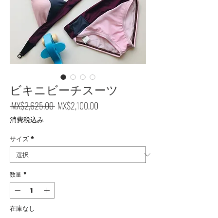
ビキニビーチスーツ
通常価格
セール価格
 MX$2,625.00 
MX$2,100.00
消費税込み
サイズ
*
数量
*
在庫なし