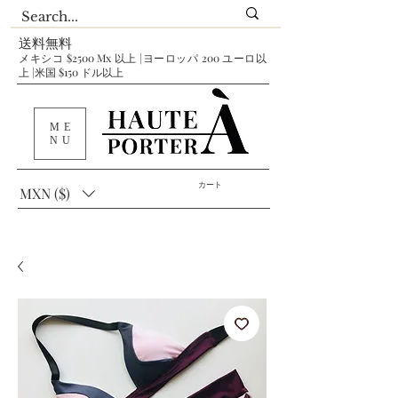
送料無料
メキシコ $2500 Mx 以上 |ヨーロッパ 200 ユーロ以
上 |米国 $150 ドル以上
ME
NU
カート
MXN ($)