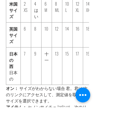
米国
2
4
6
8
10
12
14
サイ
XS
は
M
ML
L
XL
XXL
ズ
い
英国
6
8
10
12
14
16
18
サイ
ズ
日本
7
9
十
13
15
17
19
の
一
西
日本
の
オン：
サイズがわからない場合 君。君は 次
のリンクにアクセスして、測定値を取得し、
サイズを選択できます。
アイテム：
セノンサイチェ taglia sei、次のリ
ンクにアクセスして測定値を取得し、tagliaを
選択できます。
EN：
自分のサイズがわからない場合は、次の
リンクにアクセスして測定値を取得し、サイ