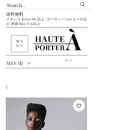
送料無料
メキシコ $2500 Mx 以上 |ヨーロッパ 200 ユーロ以
上 |米国 $150 ドル以上
ME
NU
カート
MXN ($)