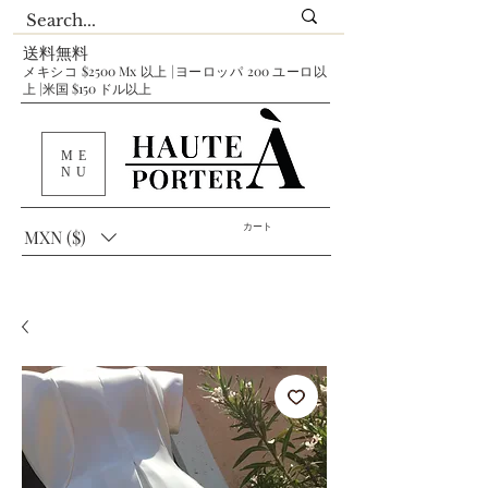
送料無料
メキシコ $2500 Mx 以上 |ヨーロッパ 200 ユーロ以
上 |米国 $150 ドル以上
ME
NU
カート
MXN ($)