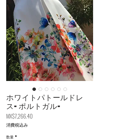
ホワイトパトールドレ
ス-ポルトガル-
価格
MX$7,266.40
消費税込み
数量
*