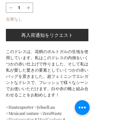
在庫なし
再入荷通知をリクエスト
このドレスは、花柄のポルトガルの生地を使
用しています。私はこのドレスの内側をいく
つかの赤い仕上げで作りました、そして私は
私が愛した驚きの要素としていくつかの赤い
バッグを置きました。超フェミニンでエレガ
ントなドレスで、フレッシュで様々なシーン
でお使いいただけます。白や赤の靴と組み合
わせることをお勧めします！
#Hauteaporter #JehselLau
#MexicanCouture #ZeroWaste
#Hauteaporter＃MexiCouture＃
Hauteâporter