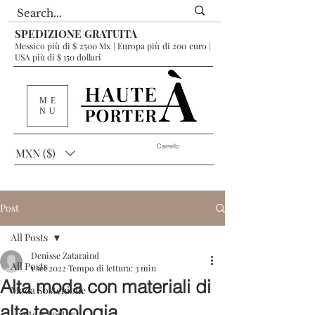
SPEDIZIONE GRATUITA
Messico più di $ 2500 Mx | Europa più di 200 euro |
USA più di $ 150 dollari
ME
NU
Carrello
MXN ($)
Post
All Posts
Denisse Zataraind
All Posts
1 set 2022
Tempo di lettura: 3 min
Alta moda con materiali di
Moda Sostenibile
alta tecnologia.
Haute à Porter