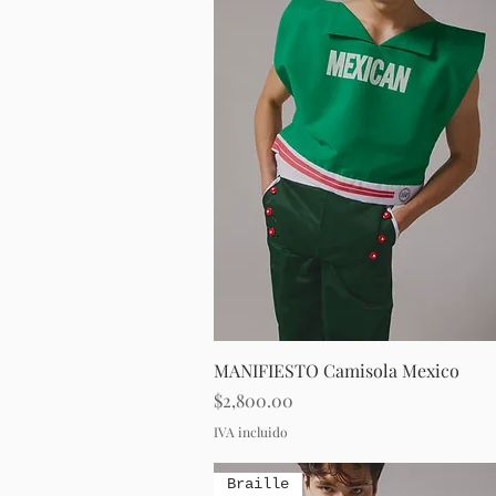
Vista rápida
MANIFIESTO Camisola Mexico
Precio
$2,800.00
IVA incluido
Braille