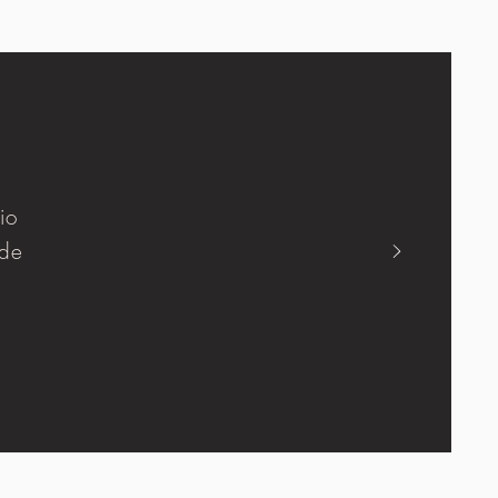
io
 de