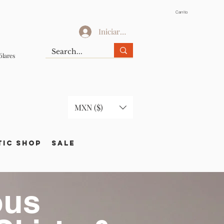
Carrito
Iniciar sesión
ólares
MXN ($)
TIC Shop
SALE
ous