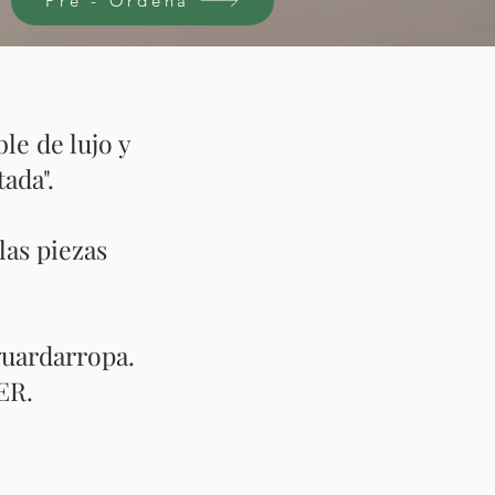
Pre - Ordena
le de lujo y
ada".
las piezas
 guardarropa.
TER.