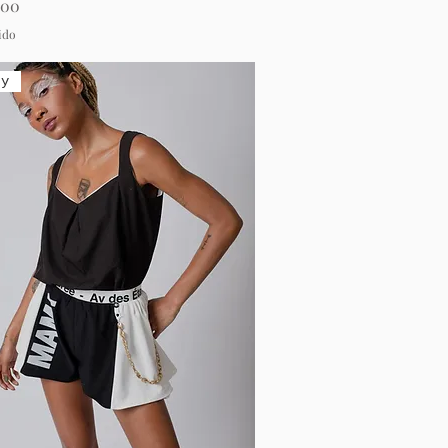
.00
ido
ty