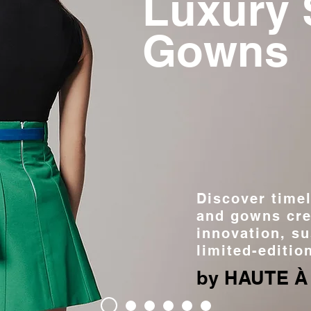
Luxury 
Gowns
Discover timel
and gowns cre
innovation, su
limited-editio
by HAUTE 