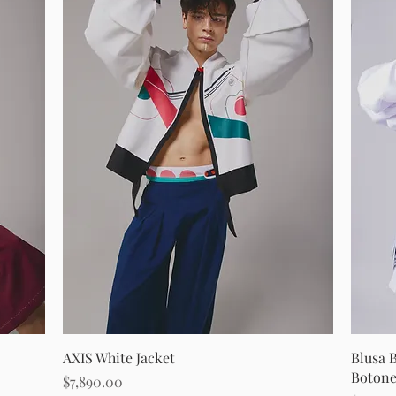
Vista rápida
AXIS White Jacket
Blusa 
Botone
Precio
$7,890.00