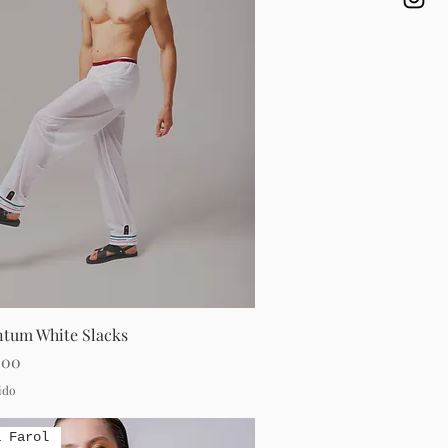
Vista rápida
tum White Slacks
.00
ido
a Farol