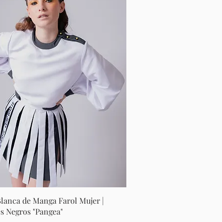
Vista rápida
Blanca de Manga Farol Mujer |
s Negros "Pangea"