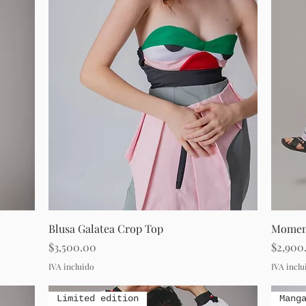
Vista rápida
Blusa Galatea Crop Top
Momen
Precio
Precio
$3,500.00
$2,900
IVA incluido
IVA inclu
Limited edition
Mang