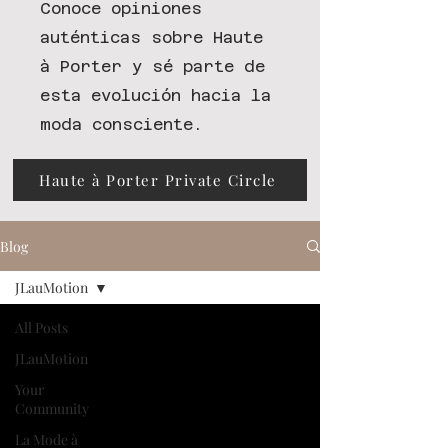
Conoce opiniones
auténticas sobre Haute
à Porter y sé parte de
esta evolución hacia la
moda consciente.
Haute à Porter Private Circle
Blog
JLauMotion
All Posts
JLauMotion
Your
Community
La Mode à