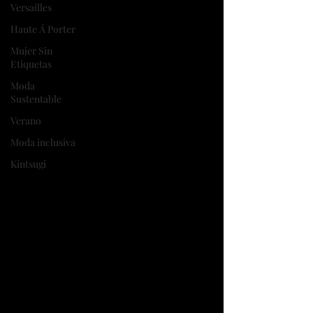
Versailles
Haute Á Porter
Mujer Sin
Etiquetas
Moda
Sustentable
Verano
Moda inclusiva
Kintsugi